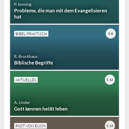
P. Imming
Probleme, die man mit dem Evangelisieren
hat
BIBEL PRAKTISCH
S. 8
R. Brockhaus
Biblische Begriffe
AKTUELLES
S. 12
A. Linder
Gott kennen heißt leben
POST VON EUCH
S. 13