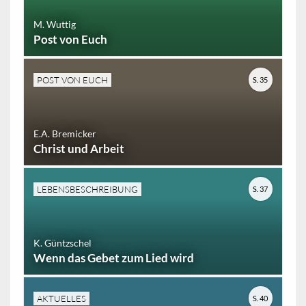
M. Wuttig
Post von Euch
POST VON EUCH
S. 35
E.A. Bremicker
Christ und Arbeit
LEBENSBESCHREIBUNG
S. 37
K. Güntzschel
Wenn das Gebet zum Lied wird
AKTUELLES
S. 40