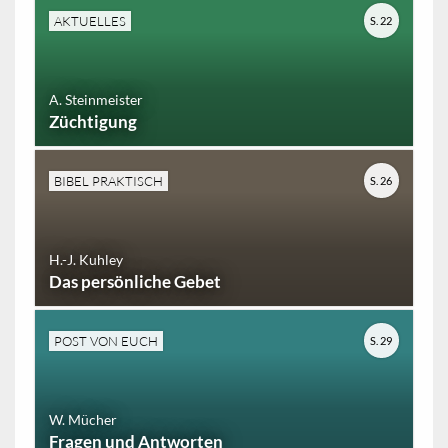
AKTUELLES
S. 22
A. Steinmeister
Züchtigung
BIBEL PRAKTISCH
S. 26
H.-J. Kuhley
Das persönliche Gebet
POST VON EUCH
S. 29
W. Mücher
Fragen und Antworten