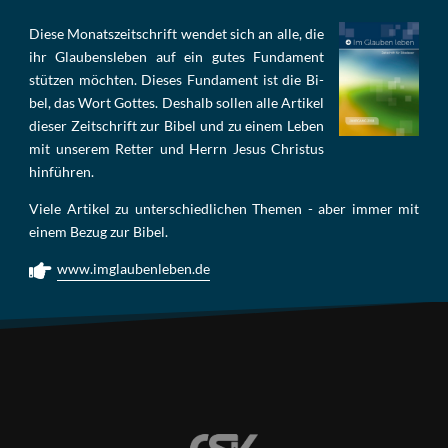
Die­se Mo­nats­zeit­schrift wen­det sich an alle, die
ihr Glau­bens­le­ben auf ein gu­tes Fun­da­ment
stüt­zen möch­ten. Die­ses Fun­da­ment ist die Bi­
bel, das Wort Got­tes. Des­halb sol­len al­le Ar­ti­kel
die­ser Zeit­schrift zur Bi­bel und zu ei­nem Le­ben
mit un­se­rem Ret­ter und Herrn Je­sus Chris­tus
hin­füh­ren.
Viele Artikel zu unterschiedlichen Themen - aber immer mit
einem Bezug zur Bibel.
www.imglaubenleben.de