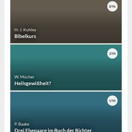
8/96
H.-J. Kuhley
Bibelkurs
3/94
W. Mücher
Heilsgewißheit?
5/94
P. Baake
Drei Ehepaare im Buch der Richter