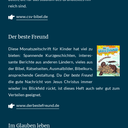
reich sind.
www.csv-bibel.de
Der beste Freund
Die­se Mo­nats­zeit­schrift für Kin­der hat viel zu
bie­ten: Span­nen­de Kurz­ge­schich­ten, in­te­res­
san­te Be­rich­te aus an­de­ren Län­dern, vie­les aus
der Bi­bel, Rät­sel­sei­ten, Aus­mal­bil­der, Bi­bel­kurs,
an­sprech­ende Ge­stal­tung. Da
Der beste Freund
die gu­te Nach­richt von Je­sus Chris­tus im­mer
wie­der ins Blick­feld rückt, ist die­ses Heft auch sehr gut zum
Ver­tei­len ge­eig­net.
www.derbestefreund.de
Im Glauben leben