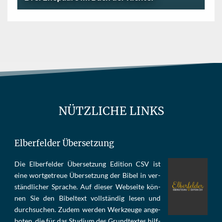
NÜTZLICHE LINKS
Elberfelder Übersetzung
Die Elber­fel­der Über­set­zung Edi­tion CSV ist
eine wort­ge­treue Über­set­zung der Bi­bel in ver­
ständ­li­cher Spra­che. Auf die­ser Web­sei­te kön­
nen Sie den Bi­bel­text voll­stän­dig le­sen und
durch­su­chen. Zu­dem wer­den Werk­zeu­ge an­ge­
bo­ten, die für das Stu­di­um des Grund­tex­tes hilf­