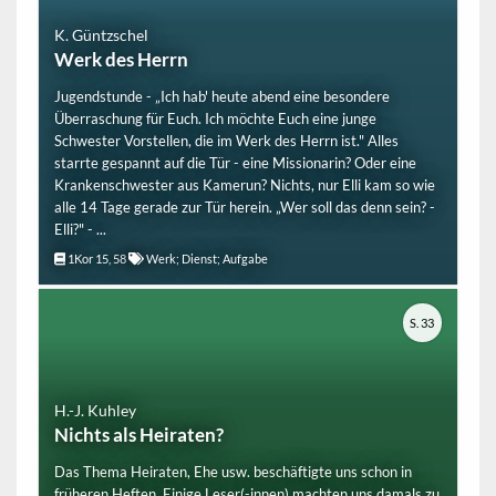
K. Güntzschel
Werk des Herrn
Jugendstunde - „Ich hab' heute abend eine besondere
Überraschung für Euch. Ich möchte Euch eine junge
Schwester Vorstellen, die im Werk des Herrn ist." Alles
starrte gespannt auf die Tür - eine Missionarin? Oder eine
Krankenschwester aus Kamerun? Nichts, nur Elli kam so wie
alle 14 Tage gerade zur Tür herein. „Wer soll das denn sein? -
Elli?" - ...
1Kor 15, 58
Werk; Dienst; Aufgabe
S. 33
H.-J. Kuhley
Nichts als Heiraten?
Das Thema Heiraten, Ehe usw. beschäftigte uns schon in
früheren Heften. Einige Leser(-innen) machten uns damals zu