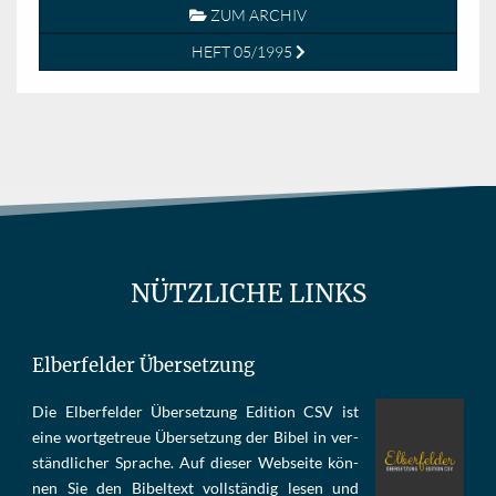
ZUM ARCHIV
HEFT 05/1995
NÜTZLICHE LINKS
Elberfelder Übersetzung
Die Elber­fel­der Über­set­zung Edi­tion CSV ist
eine wort­ge­treue Über­set­zung der Bi­bel in ver­
ständ­li­cher Spra­che. Auf die­ser Web­sei­te kön­
nen Sie den Bi­bel­text voll­stän­dig le­sen und