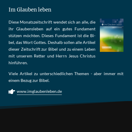
Im Glauben leben
Die­se Mo­nats­zeit­schrift wen­det sich an alle, die
ihr Glau­bens­le­ben auf ein gu­tes Fun­da­ment
stüt­zen möch­ten. Die­ses Fun­da­ment ist die Bi­
bel, das Wort Got­tes. Des­halb sol­len al­le Ar­ti­kel
die­ser Zeit­schrift zur Bi­bel und zu ei­nem Le­ben
mit un­se­rem Ret­ter und Herrn Je­sus Chris­tus
hin­füh­ren.
Viele Artikel zu unterschiedlichen Themen - aber immer mit
einem Bezug zur Bibel.
www.imglaubenleben.de