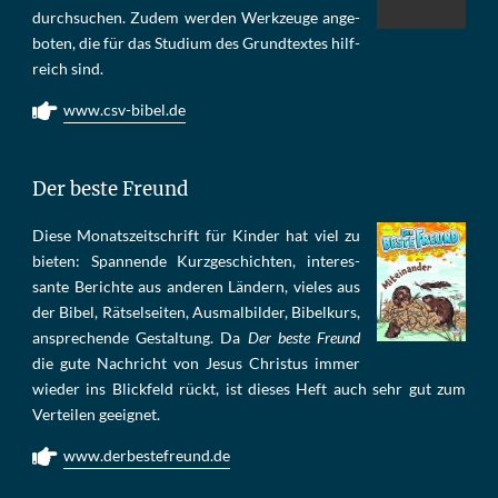
durch­su­chen. Zu­dem wer­den Werk­zeu­ge an­ge­
bo­ten, die für das Stu­di­um des Grund­tex­tes hilf­
reich sind.
www.csv-bibel.de
Der beste Freund
Die­se Mo­nats­zeit­schrift für Kin­der hat viel zu
bie­ten: Span­nen­de Kurz­ge­schich­ten, in­te­res­
san­te Be­rich­te aus an­de­ren Län­dern, vie­les aus
der Bi­bel, Rät­sel­sei­ten, Aus­mal­bil­der, Bi­bel­kurs,
an­sprech­ende Ge­stal­tung. Da
Der beste Freund
die gu­te Nach­richt von Je­sus Chris­tus im­mer
wie­der ins Blick­feld rückt, ist die­ses Heft auch sehr gut zum
Ver­tei­len ge­eig­net.
www.derbestefreund.de