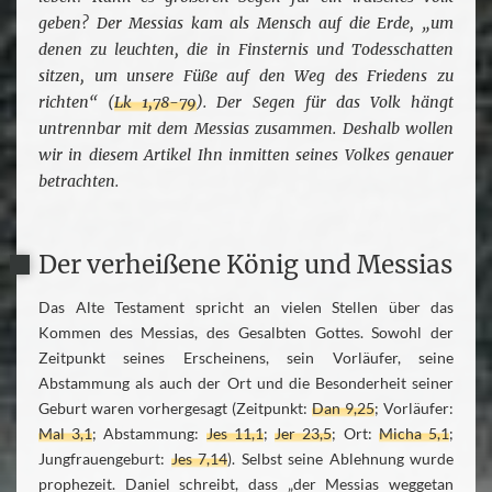
geben? Der Messias kam als Mensch auf die Erde, „um
denen zu leuchten, die in Finsternis und Todesschatten
sitzen, um unsere Füße auf den Weg des Friedens zu
richten“ (
Lk 1,78-79
). Der Segen für das Volk hängt
untrennbar mit dem Messias zusammen. Deshalb wollen
wir in diesem Artikel Ihn inmitten seines Volkes genauer
betrachten.
Der verheißene König und Messias
Das Alte Testament spricht an vielen Stellen über das
Kommen des Messias, des Gesalbten Gottes. Sowohl der
Zeitpunkt seines Erscheinens, sein Vorläufer, seine
Abstammung als auch der Ort und die Besonderheit seiner
Geburt waren vorhergesagt (Zeitpunkt:
Dan 9,25
; Vorläufer:
Mal 3,1
; Abstammung:
Jes 11,1
;
Jer 23,5
; Ort:
Micha 5,1
;
Jungfrauengeburt:
Jes 7,14
). Selbst seine Ablehnung wurde
prophezeit. Daniel schreibt, dass „der Messias weggetan