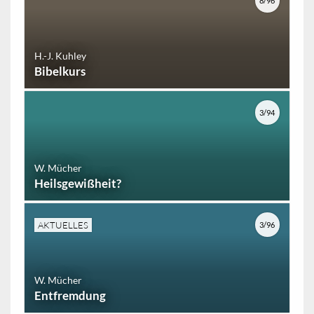
8/96
H.-J. Kuhley
Bibelkurs
3/94
W. Mücher
Heilsgewißheit?
AKTUELLES
3/96
W. Mücher
Entfremdung