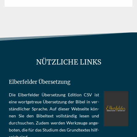
NÜTZLICHE LINKS
Elberfelder Übersetzung
Die Elber­fel­der Über­set­zung Edi­tion CSV ist
eine wort­ge­treue Über­set­zung der Bi­bel in ver­
ständ­li­cher Spra­che. Auf die­ser Web­sei­te kön­
nen Sie den Bi­bel­text voll­stän­dig le­sen und
durch­su­chen. Zu­dem wer­den Werk­zeu­ge an­ge­
bo­ten, die für das Stu­di­um des Grund­tex­tes hilf­
reich sind.