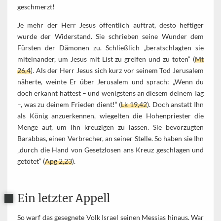
geschmerzt!
Je mehr der Herr Jesus öffentlich auftrat, desto heftiger
wurde der Widerstand. Sie schrieben seine Wunder dem
Fürsten der Dämonen zu. Schließlich „beratschlagten sie
miteinander, um Jesus mit List zu greifen und zu töten“ (
Mt
26,4
). Als der Herr Jesus sich kurz vor seinem Tod Jerusalem
näherte, weinte Er über Jerusalem und sprach: „Wenn du
doch erkannt hättest – und wenigstens an diesem deinem Tag
–, was zu deinem Frieden dient!“ (
Lk 19,42
). Doch anstatt Ihn
als König anzuerkennen, wiegelten die Hohenpriester die
Menge auf, um Ihn kreuzigen zu lassen. Sie bevorzugten
Barabbas, einen Verbrecher, an seiner Stelle. So haben sie Ihn
„durch die Hand von Gesetzlosen ans Kreuz geschlagen und
getötet“ (
Apg 2,23
).
Ein letzter Appell
So warf das gesegnete Volk Israel seinen Messias hinaus. War