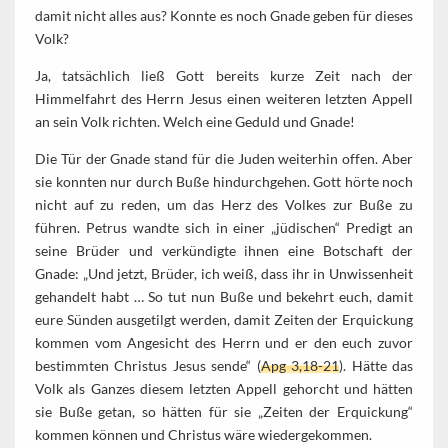
damit nicht alles aus? Konnte es noch Gnade geben für dieses
Volk?
Ja, tatsächlich ließ Gott bereits kurze Zeit nach der
Himmelfahrt des Herrn Jesus einen weiteren letzten Appell
an sein Volk richten. Welch eine Geduld und Gnade!
Die Tür der Gnade stand für die Juden weiterhin offen. Aber
sie konnten nur durch Buße hindurchgehen. Gott hörte noch
nicht auf zu reden, um das Herz des Volkes zur Buße zu
führen. Petrus wandte sich in einer „jüdischen“ Predigt an
seine Brüder und verkündigte ihnen eine Botschaft der
Gnade: „Und jetzt, Brüder, ich weiß, dass ihr in Unwissenheit
gehandelt habt … So tut nun Buße und bekehrt euch, damit
eure Sünden ausgetilgt werden, damit Zeiten der Erquickung
kommen vom Angesicht des Herrn und er den euch zuvor
bestimmten Christus Jesus sende“ (
Apg 3,18-21
). Hätte das
Volk als Ganzes diesem letzten Appell gehorcht und hätten
sie Buße getan, so hätten für sie „Zeiten der Erquickung“
kommen können und Christus wäre wiedergekommen.