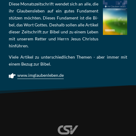
Die­se Mo­nats­zeit­schrift wen­det sich an alle, die
ihr Glau­bens­le­ben auf ein gu­tes Fun­da­ment
stüt­zen möch­ten. Die­ses Fun­da­ment ist die Bi­
bel, das Wort Got­tes. Des­halb sol­len al­le Ar­ti­kel
die­ser Zeit­schrift zur Bi­bel und zu ei­nem Le­ben
mit un­se­rem Ret­ter und Herrn Je­sus Chris­tus
hin­füh­ren.
Viele Artikel zu unterschiedlichen Themen - aber immer mit
einem Bezug zur Bibel.
www.imglaubenleben.de