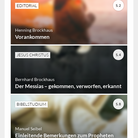
EDITORIAL
S. 2
Henning Brockhaus
Vorankommen
JESUS CHRISTUS
S. 4
Bernhard Brockhaus
Der Messias – gekommen, verworfen, erkannt
BIBELSTUDIUM
S. 8
Manuel Seibel
Einleitende Bemerkungen zum Propheten