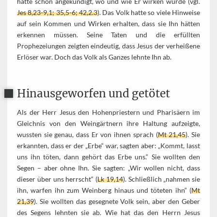
hatte schon angekündigt, wo und wie Er wirken würde (vgl.
Jes 8,23-9,1; 35,5-6; 42,2.3
). Das Volk hatte so viele Hinweise
auf sein Kommen und Wirken erhalten, dass sie Ihn hätten
erkennen müssen. Seine Taten und die erfüllten
Prophezeiungen zeigten eindeutig, dass Jesus der verheißene
Erlöser war. Doch das Volk als Ganzes lehnte Ihn ab.
Hinausgeworfen und getötet
Als der Herr Jesus den Hohenpriestern und Pharisäern im
Gleichnis von den Weingärtnern ihre Haltung aufzeigte,
wussten sie genau, dass Er von ihnen sprach (
Mt 21,45
). Sie
erkannten, dass er der „Erbe“ war, sagten aber: „Kommt, lasst
uns ihn töten, dann gehört das Erbe uns.“ Sie wollten den
Segen – aber ohne Ihn. Sie sagten: „Wir wollen nicht, dass
dieser über uns herrscht“ (
Lk 19,14
). Schließlich „nahmen sie
ihn, warfen ihn zum Weinberg hinaus und töteten ihn“ (
Mt
21,39
). Sie wollten das gesegnete Volk sein, aber den Geber
des Segens lehnten sie ab. Wie hat das den Herrn Jesus