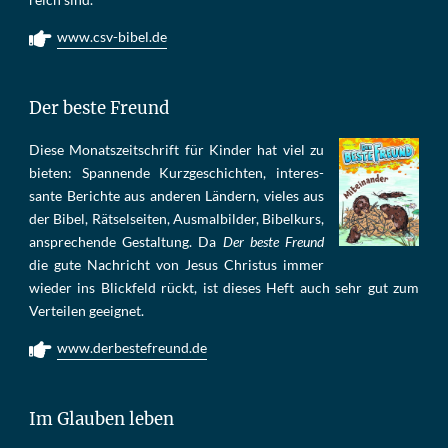
www.csv-bibel.de
Der beste Freund
Die­se Mo­nats­zeit­schrift für Kin­der hat viel zu
bie­ten: Span­nen­de Kurz­ge­schich­ten, in­te­res­
san­te Be­rich­te aus an­de­ren Län­dern, vie­les aus
der Bi­bel, Rät­sel­sei­ten, Aus­mal­bil­der, Bi­bel­kurs,
an­sprech­ende Ge­stal­tung. Da
Der beste Freund
die gu­te Nach­richt von Je­sus Chris­tus im­mer
wie­der ins Blick­feld rückt, ist die­ses Heft auch sehr gut zum
Ver­tei­len ge­eig­net.
www.derbestefreund.de
Im Glauben leben