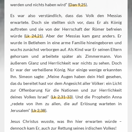
werden und nichts haben wird“ (
Dan 9,25
).
Es war also verständlich, dass das Volk den Messias
erwartete. Doch sie stellten sich vor, dass Er als König
auftreten und sie von der Herrschaft der Römer befreien
würde (
Lk 24,21
). Aber der Messias kam ganz anders. Er
wurde in Betlehem in eine arme Familie hineingeboren und
wuchs zunächst verborgen auf. Als Kind war Er seinen Eltern
gehorsam und arbeitete später als Zimmermann. Von
äußerem Glanz und Herrlichkeit war nichts zu sehen. Doch
Er war der verheißene König. Nur einige wenige erkannten
Ihn. Simeon sagte: „Meine Augen haben dein Heil gesehen,
das du bereitet hast vor dem Angesicht aller Völker: ein Licht
zur Offenbarung für die Nationen und zur Herrlichkeit
deines Volkes Israel“ (
Lk 2,31-33
). Und die Prophetin Anna
„redete von ihm zu allen, die auf Erlösung warteten in
Jerusalem“ (
Lk 2,38
).
Jesus Christus wusste, was Ihn hier erwarten würde –
dennoch kam Er, auch zur Rettung seines irdischen Volkes!