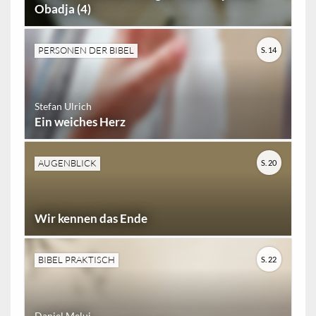
Obadja (4)
PERSONEN DER BIBEL
S. 14
Stefan Ulrich
Ein weiches Herz
AUGENBLICK
S. 20
Wir kennen das Ende
BIBEL PRAKTISCH
S. 22
Daniel Melui