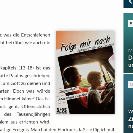
B
r, was die Entschlafenen
icht betrübet wie auch die
M.
D
u
apitels (13-18) ist das
atte Paulus geschrieben,
n, um Gott zu dienen und
N
arten. Doch was würde
em Himmel käme? Das ist
tt geht. Offensichtlich
W
 des Tausendjährigen
Z
alem aus errichten wird.
n
ltige Ereignis. Man hat den Eindruck, daß sie täglich mit