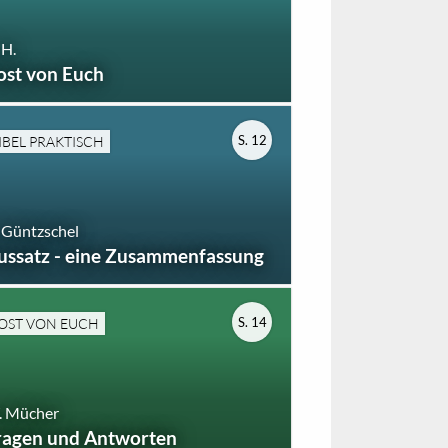
 H.
ost von Euch
S. 12
IBEL PRAKTISCH
 Güntzschel
ussatz - eine Zusammenfassung
S. 14
OST VON EUCH
. Mücher
ragen und Antworten