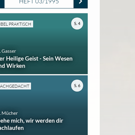
HEFT 03/1995
S. 4
IBEL PRAKTISCH
 Gasser
er Heilige Geist - Sein Wesen
nd Wirken
S. 6
ACHGEDACHT
. Mücher
iehe mich, wir werden dir
achlaufen