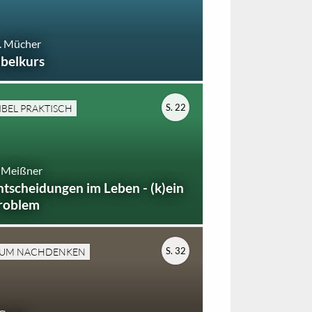
. Mücher
ibelkurs
S. 22
IBEL PRAKTISCH
 Meißner
ntscheidungen im Leben - (k)ein
roblem
S. 32
UM NACHDENKEN