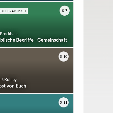
S. 7
IBEL PRAKTISCH
 Brockhaus
iblische Begriffe - Gemeinschaft
S. 10
-J. Kuhley
ost von Euch
S. 11