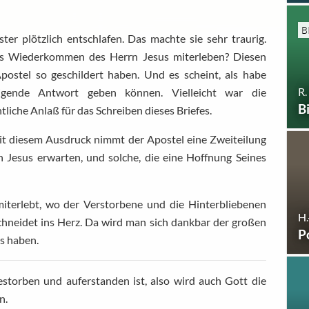
B
er plötzlich entschlafen. Das machte sie sehr traurig.
das Wiederkommen des Herrn Jesus miterleben? Diesen
ostel so geschildert haben. Und es scheint, als habe
R.
igende Antwort geben können. Vielleicht war die
B
liche Anlaß für das Schreiben dieses Briefes.
Mit diesem Ausdruck nimmt der Apostel eine Zweiteilung
n Jesus erwarten, und solche, die eine Hoffnung Seines
iterlebt, wo der Verstorbene und die Hinterbliebenen
H.
chneidet ins Herz. Da wird man sich dankbar der großen
P
s haben.
torben und auferstanden ist, also wird auch Gott die
n.