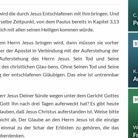
wird die durch Jesus Entschlafenen mit Ihm bringen. Und
C.
rselbe Zeitpunkt, von dem Paulus bereits in Kapitel 3,13
P
ich mit allen seinen Heiligen kommen würde.
em Herrn Jesus bringen wird, dann müssen sie vorher
B
ier der Apostel in Verbindung mit der Auferstehung der
Auferstehung des Herrn Jesus. Sein Tod und Seine
 des christlichen Glau-bens. Ohne Seinen Tod und Seine
K.
 der entschlafenen Gläubigen. Das eine ist untrennbar
A
 Herr Jesus Deiner Sünde wegen unter dem Gericht Gottes
P
Gott Ihn nach drei Tagen auferweckt hat? Es gibt heute
glauben, daß Jesus Christus auferstanden ist. Weise bitte
icht ab. Der Glaube an den Herrn Jesus ist die einzige
W
einmal zu der Schar der Erlösten zu gehören, die das
F
 überdenken.