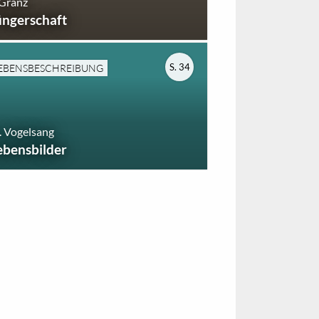
 Granz
üngerschaft
S. 34
EBENSBESCHREIBUNG
 Vogelsang
ebensbilder