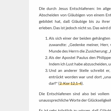
Die durch Jesus Entschlafenen: Im allg
Abscheiden von Gläubigen von einem Ents
gebildet hat, daß Gläubige bis zu ihre
erleben. Das ist jedoch nicht so. Das wird d
Als sich einer der beiden gehängt
zuwandte: „Gedenke meiner, Herr,
Munde des Herrn die Zusicherung: „He
Als der Apostel Paulus den Philippe
Indem ich Lust habe abzuscheiden, um
Und an anderer Stelle schreibt er
entrückt worden war und dort „una
darf* (
2. Kor 12,1-4
).
Die Entschlafenen sind also bei vollem
unaussprechliche Worte der Glückseligkeit
Es ist sehr tröstlich zu wissen, daß Gläu