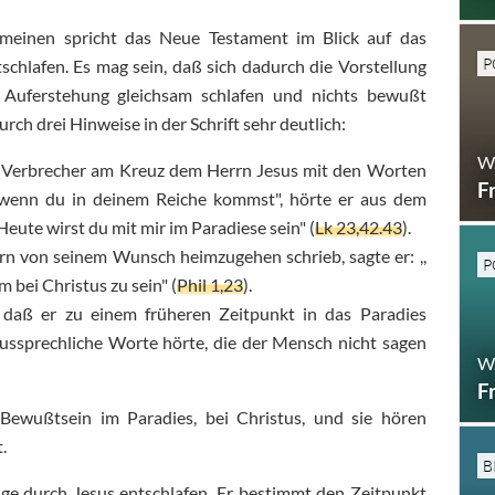
emeinen spricht das Neue Testament im Blick auf das
P
chlafen. Es mag sein, daß sich dadurch die Vorstellung
r Auferstehung gleichsam schlafen und nichts bewußt
urch drei Hinweise in der Schrift sehr deutlich:
W
en Verbrecher am Kreuz dem Herrn Jesus mit den Worten
F
 wenn du in deinem Reiche kommst", hörte er aus dem
ute wirst du mit mir im Paradiese sein" (
Lk 23,42.43
).
rn von seinem Wunsch heimzugehen schrieb, sagte er: ,,
P
 bei Christus zu sein" (
Phil 1,23
).
, daß er zu einem früheren Zeitpunkt in das Paradies
ussprechliche Worte hörte, die der Mensch nicht sagen
W
F
 Bewußtsein im Paradies, bei Christus, und sie hören
.
B
bige durch Jesus entschlafen. Er bestimmt den Zeitpunkt