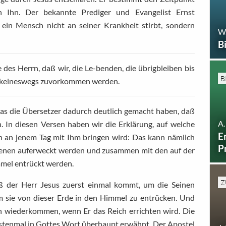
ch Ihn. Der bekannte Prediger und Evangelist Ernst
ein Mensch nicht an seiner Krankheit stirbt, sondern
W
B
des Herrn, daß wir, die Le-benden, die übrigbleiben bis
B
n keineswegs zuvorkommen werden.
was die Übersetzer dadurch deutlich gemacht haben, daß
A.
. In diesen Versen haben wir die Erklärung, auf welche
E
n an jenem Tag mit Ihm bringen wird: Das kann nämlich
P
fenen auferweckt werden und zusammen mit den auf der
mmel entrückt werden.
Z
aß der Herr Jesus zuerst einmal kommt, um die Seinen
m sie von dieser Erde in den Himmel zu entrücken. Und
nen wiederkommen, wenn Er das Reich errichten wird. Die
rstenmal in Gottes Wort überhaupt erwähnt. Der Apostel