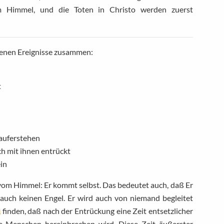
 Himmel, und die Toten in Christo werden zuerst
ebenen Ereignisse zusammen:
t
 auferstehen
h mit ihnen entrückt
ein
 vom Himmel: Er kommt selbst. Das bedeutet auch, daß Er
 auch keinen Engel. Er wird auch von niemand begleitet
2
finden, daß nach der Entrückung eine Zeit entsetzlicher
e Menschen hereinbrechen wird. Diese Zeit äußerster