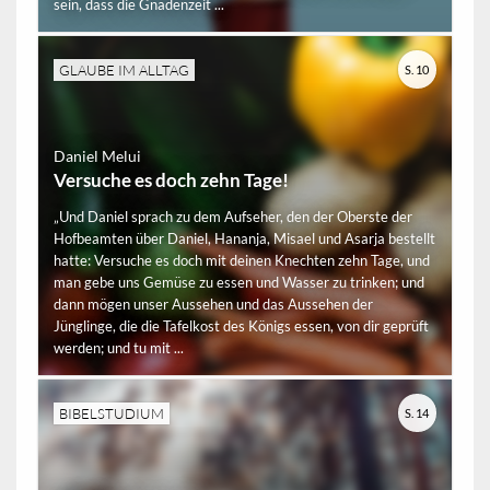
sein, dass die Gnadenzeit ...
GLAUBE IM ALLTAG
S. 10
Daniel Melui
Versuche es doch zehn Tage!
„Und Daniel sprach zu dem Aufseher, den der Oberste der
Hofbeamten über Daniel, Hananja, Misael und Asarja bestellt
hatte: Versuche es doch mit deinen Knechten zehn Tage, und
man gebe uns Gemüse zu essen und Wasser zu trinken; und
dann mögen unser Aussehen und das Aussehen der
Jünglinge, die die Tafelkost des Königs essen, von dir geprüft
werden; und tu mit ...
BIBELSTUDIUM
S. 14