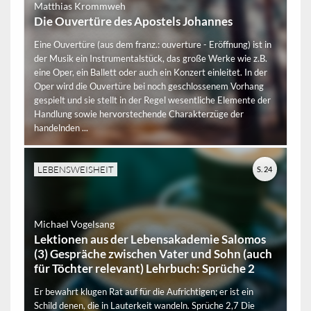
Matthias Krommweh
Die Ouvertüre des Apostels Johannes
Eine Ouvertüre (aus dem franz.: ouverture - Eröffnung) ist in
der Musik ein Instrumentalstück, das große Werke wie z.B.
eine Oper, ein Ballett oder auch ein Konzert einleitet. In der
Oper wird die Ouvertüre bei noch geschlossenem Vorhang
gespielt und sie stellt in der Regel wesentliche Elemente der
Handlung sowie hervorstechende Charakterzüge der
handelnden ...
LEBENSWEISHEIT
S. 24
Michael Vogelsang
Lektionen aus der Lebensakademie Salomos
(3) Gespräche zwischen Vater und Sohn (auch
für Töchter relevant) Lehrbuch: Sprüche 2
Er bewahrt klugen Rat auf für die Aufrichtigen; er ist ein
Schild denen, die in Lauterkeit wandeln. Sprüche 2,7 Die