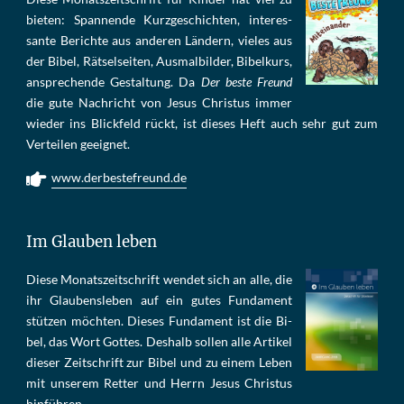
bie­ten: Span­nen­de Kurz­ge­schich­ten, in­te­res­
san­te Be­rich­te aus an­de­ren Län­dern, vie­les aus
der Bi­bel, Rät­sel­sei­ten, Aus­mal­bil­der, Bi­bel­kurs,
an­sprech­ende Ge­stal­tung. Da
Der beste Freund
die gu­te Nach­richt von Je­sus Chris­tus im­mer
wie­der ins Blick­feld rückt, ist die­ses Heft auch sehr gut zum
Ver­tei­len ge­eig­net.
www.derbestefreund.de
Im Glauben leben
Die­se Mo­nats­zeit­schrift wen­det sich an alle, die
ihr Glau­bens­le­ben auf ein gu­tes Fun­da­ment
stüt­zen möch­ten. Die­ses Fun­da­ment ist die Bi­
bel, das Wort Got­tes. Des­halb sol­len al­le Ar­ti­kel
die­ser Zeit­schrift zur Bi­bel und zu ei­nem Le­ben
mit un­se­rem Ret­ter und Herrn Je­sus Chris­tus
hin­füh­ren.