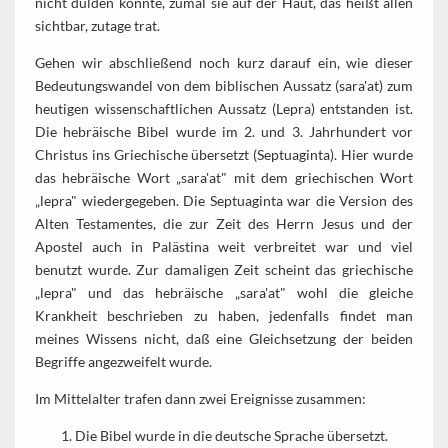
nicht dulden konnte, zumal sie auf der Haut, das heißt allen
sichtbar, zutage trat.
Gehen wir abschließend noch kurz darauf ein, wie dieser
Bedeutungswandel von dem biblischen Aussatz (sara'at) zum
heutigen wissenschaftlichen Aussatz (Lepra) entstanden ist.
Die hebräische Bibel wurde im 2. und 3. Jahrhundert vor
Christus ins Griechische übersetzt (Septuaginta). Hier wurde
das hebräische Wort „sara'at" mit dem griechischen Wort
„lepra" wiedergegeben. Die Septuaginta war die Version des
Alten Testamentes, die zur Zeit des Herrn Jesus und der
Apostel auch in Palästina weit verbreitet war und viel
benutzt wurde. Zur damaligen Zeit scheint das griechische
„lepra" und das hebräische „sara'at" wohl die gleiche
Krankheit beschrieben zu haben, jedenfalls findet man
meines Wissens nicht, daß eine Gleichsetzung der beiden
Begriffe angezweifelt wurde.
Im Mittelalter trafen dann zwei Ereignisse zusammen:
Die Bibel wurde in die deutsche Sprache übersetzt.