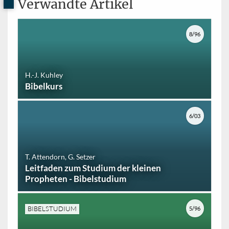
Verwandte Artikel
8/96
H.-J. Kuhley
Bibelkurs
6/03
T. Attendorn, G. Setzer
Leitfaden zum Studium der kleinen
Propheten - Bibelstudium
BIBELSTUDIUM
5/96