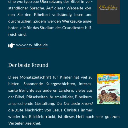
eine wort­ge­treue Über­set­zung der Bi­bel in ver­
ständ­li­cher Spra­che. Auf die­ser Web­sei­te kön­
nen Sie den Bi­bel­text voll­stän­dig le­sen und
durch­su­chen. Zu­dem wer­den Werk­zeu­ge an­ge­
bo­ten, die für das Stu­di­um des Grund­tex­tes hilf­
reich sind.
www.csv-bibel.de
Der beste Freund
Die­se Mo­nats­zeit­schrift für Kin­der hat viel zu
bie­ten: Span­nen­de Kurz­ge­schich­ten, in­te­res­
san­te Be­rich­te aus an­de­ren Län­dern, vie­les aus
der Bi­bel, Rät­sel­sei­ten, Aus­mal­bil­der, Bi­bel­kurs,
an­sprech­ende Ge­stal­tung. Da
Der beste Freund
die gu­te Nach­richt von Je­sus Chris­tus im­mer
wie­der ins Blick­feld rückt, ist die­ses Heft auch sehr gut zum
Ver­tei­len ge­eig­net.