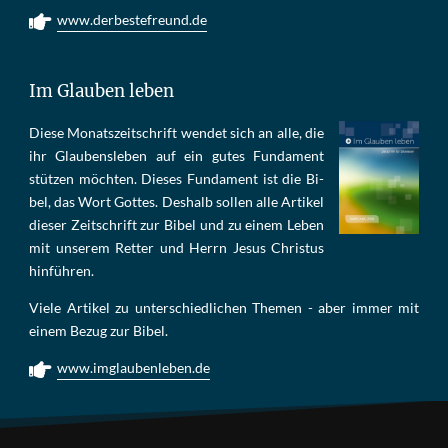
www.derbestefreund.de
Im Glauben leben
Die­se Mo­nats­zeit­schrift wen­det sich an alle, die
ihr Glau­bens­le­ben auf ein gu­tes Fun­da­ment
stüt­zen möch­ten. Die­ses Fun­da­ment ist die Bi­
bel, das Wort Got­tes. Des­halb sol­len al­le Ar­ti­kel
die­ser Zeit­schrift zur Bi­bel und zu ei­nem Le­ben
mit un­se­rem Ret­ter und Herrn Je­sus Chris­tus
hin­füh­ren.
Viele Artikel zu unterschiedlichen Themen - aber immer mit
einem Bezug zur Bibel.
www.imglaubenleben.de