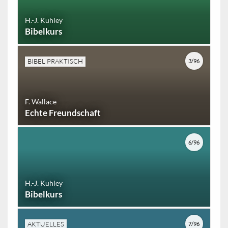
H.-J. Kuhley
Bibelkurs
BIBEL PRAKTISCH
3/96
F. Wallace
Echte Freundschaft
6/96
H.-J. Kuhley
Bibelkurs
AKTUELLES
7/96