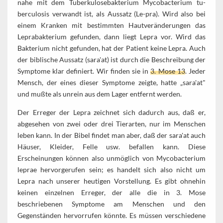
nahe mit dem Tuberkulosebakterium Mycobacterium tu-
berculosis verwandt ist, als Aussatz (Le-pra). Wird also bei
einem Kranken mit bestimmten Hautveränderungen das
Leprabakterium gefunden, dann liegt Lepra vor. Wird das
Bakterium nicht gefunden, hat der Patient keine Lepra. Auch
der biblische Aussatz (sara'at) ist durch die Beschreibung der
Symptome klar definiert. Wir finden sie in
3. Mose 13
. Jeder
Mensch, der eines dieser Symptome zeigte, hatte „sara'at"
und mußte als unrein aus dem Lager entfernt werden.
Der Erreger der Lepra zeichnet sich dadurch aus, daß er,
abgesehen von zwei oder drei Tierarten, nur im Menschen
leben kann. In der Bibel findet man aber, daß der sara'at auch
Häuser, Kleider, Felle usw. befallen kann. Diese
Erscheinungen können also unmöglich von Mycobacterium
leprae hervorgerufen sein; es handelt sich also nicht um
Lepra nach unserer heutigen Vorstellung. Es gibt ohnehin
keinen einzelnen Erreger, der alle die in 3. Mose
beschriebenen Symptome am Menschen und den
Gegenständen hervorrufen könnte. Es müssen verschiedene