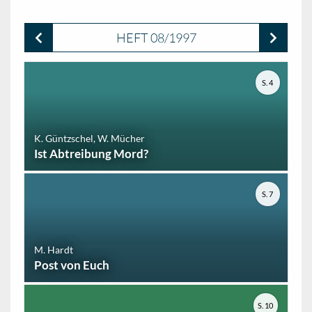
HEFT 08/1997
S. 4
K. Güntzschel, W. Mücher
Ist Abtreibung Mord?
S. 7
M. Hardt
Post von Euch
S. 10