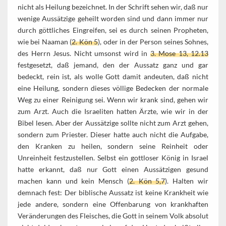
nicht als Heilung bezeichnet. In der Schrift sehen wir, daß nur
wenige Aussätzige geheilt worden sind und dann immer nur
durch göttliches Eingreifen, sei es durch seinen Propheten,
wie bei Naaman (
2. Kön 5
), oder in der Person seines Sohnes,
des Herrn Jesus. Nicht umsonst wird in
3. Mose 13, 12.13
festgesetzt, daß jemand, den der Aussatz ganz und gar
bedeckt, rein ist, als wolle Gott damit andeuten, daß nicht
eine Heilung, sondern dieses völlige Bedecken der normale
Weg zu einer Reinigung sei. Wenn wir krank sind, gehen wir
zum Arzt. Auch die Israeliten hatten Ärzte, wie wir in der
Bibel lesen. Aber der Aussätzige sollte nicht zum Arzt gehen,
sondern zum Priester. Dieser hatte auch nicht die Aufgabe,
den Kranken zu heilen, sondern seine Reinheit oder
Unreinheit festzustellen. Selbst ein gottloser König in Israel
hatte erkannt, daß nur Gott einen Aussätzigen gesund
machen kann und kein Mensch (
2. Kön 5,7
). Halten wir
demnach fest: Der biblische Aussatz ist keine Krankheit wie
jede andere, sondern eine Offenbarung von krankhaften
Veränderungen des Fleisches, die Gott in seinem Volk absolut