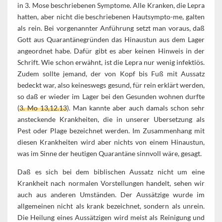
in 3. Mose beschriebenen Symptome. Alle Kranken, die Lepra
hatten, aber nicht die beschriebenen Hautsympto-me, galten
als rein. Bei vorgenannter Anführung setzt man voraus, daß
Gott aus Quarantänegründen das Hinaustun aus dem Lager
angeordnet habe. Dafür gibt es aber keinen Hinweis in der
Schrift. Wie schon erwähnt, ist die Lepra nur wenig infektiös.
Zudem sollte jemand, der von Kopf bis Fuß mit Aussatz
bedeckt war, also keineswegs gesund, für rein erklärt werden,
so daß er wieder im Lager bei den Gesunden wohnen durfte
(
3. Mo 13,12.13
). Man kannte aber auch damals schon sehr
ansteckende Krankheiten, die in unserer Ubersetzung als
Pest oder Plage bezeichnet werden. Im Zusammenhang mit
diesen Krankheiten wird aber nichts von einem Hinaustun,
was im Sinne der heutigen Quarantäne sinnvoll wäre, gesagt.
Daß es sich bei dem biblischen Aussatz nicht um eine
Krankheit nach normalen Vorstellungen handelt, sehen wir
auch aus anderen Umständen. Der Aussätzige wurde im
allgemeinen nicht als krank bezeichnet, sondern als unrein.
Die Heilung eines Aussätzigen wird meist als Reinigung und