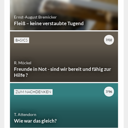
Ernst-August Bremicker
Fleiß – keine verstaubte Tugend
BASICS
7/02
R. Möckel
Freunde in Not - sind wir bereit und fähig zur
Hilfe ?
ZUM NACHDENKEN
7/96
T. Attendorn
Wie war das gleich?