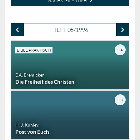
NÄCHSTER ARTIKEL
HEFT 05/1996
BIBEL PRAKTISCH
S. 4
E.A. Bremicker
Die Freiheit des Christen
S. 8
H.-J. Kuhley
Post von Euch