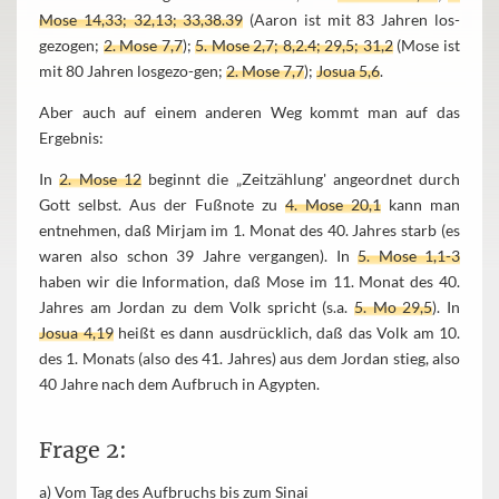
Mose 14,33; 32,13; 33,38.39
(Aaron ist mit 83 Jahren los-
gezogen;
2. Mose 7,7
);
5. Mose 2,7; 8,2.4; 29,5; 31,2
(Mose ist
mit 80 Jahren losgezo-gen;
2. Mose 7,7
);
Josua 5,6
.
Aber auch auf einem anderen Weg kommt man auf das
Ergebnis:
In
2. Mose 12
beginnt die „Zeitzählung' angeordnet durch
Gott selbst. Aus der Fußnote zu
4. Mose 20,1
kann man
entnehmen, daß Mirjam im 1. Monat des 40. Jahres starb (es
waren also schon 39 Jahre vergangen). In
5. Mose 1,1-3
haben wir die Information, daß Mose im 11. Monat des 40.
Jahres am Jordan zu dem Volk spricht (s.a.
5. Mo 29,5
). In
Josua 4,19
heißt es dann ausdrücklich, daß das Volk am 10.
des 1. Monats (also des 41. Jahres) aus dem Jordan stieg, also
40 Jahre nach dem Aufbruch in Agypten.
Frage 2:
a) Vom Tag des Aufbruchs bis zum Sinai