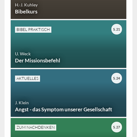
H.-J. Kuhley
Bibelkurs
BIBEL PRAKTISCH
S. 21
U. Weck
Der Missionsbefehl
AKTUELLES
S. 24
J. Klein
Angst - das Symptom unserer Gesellschaft
ZUM NACHDENKEN
S. 27