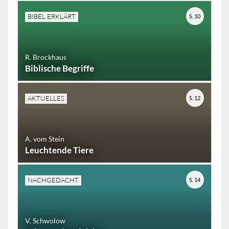
BIBEL ERKLÄRT
S. 10
R. Brockhaus
Biblische Begriffe
AKTUELLES
S. 12
A. vom Stein
Leuchtende Tiere
NACHGEDACHT
S. 14
V. Schwolow