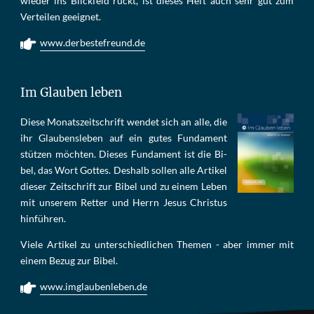
wie­der ins Blick­feld rückt, ist die­ses Heft auch sehr gut zum
Ver­tei­len ge­eig­net.
www.derbestefreund.de
Im Glauben leben
Die­se Mo­nats­zeit­schrift wen­det sich an alle, die
ihr Glau­bens­le­ben auf ein gu­tes Fun­da­ment
stüt­zen möch­ten. Die­ses Fun­da­ment ist die Bi­
bel, das Wort Got­tes. Des­halb sol­len al­le Ar­ti­kel
die­ser Zeit­schrift zur Bi­bel und zu ei­nem Le­ben
mit un­se­rem Ret­ter und Herrn Je­sus Chris­tus
hin­füh­ren.
Viele Artikel zu unterschiedlichen Themen - aber immer mit
einem Bezug zur Bibel.
www.imglaubenleben.de