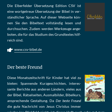
Die Elber­fel­der Über­set­zung Edi­tion CSV ist
eine wort­ge­treue Über­set­zung der Bi­bel in ver­
ständ­li­cher Spra­che. Auf die­ser Web­sei­te kön­
nen Sie den Bi­bel­text voll­stän­dig le­sen und
durch­su­chen. Zu­dem wer­den Werk­zeu­ge an­ge­
bo­ten, die für das Stu­di­um des Grund­tex­tes hilf­
reich sind.
www.csv-bibel.de
Der beste Freund
Die­se Mo­nats­zeit­schrift für Kin­der hat viel zu
bie­ten: Span­nen­de Kurz­ge­schich­ten, in­te­res­
san­te Be­rich­te aus an­de­ren Län­dern, vie­les aus
der Bi­bel, Rät­sel­sei­ten, Aus­mal­bil­der, Bi­bel­kurs,
an­sprech­ende Ge­stal­tung. Da
Der beste Freund
die gu­te Nach­richt von Je­sus Chris­tus im­mer