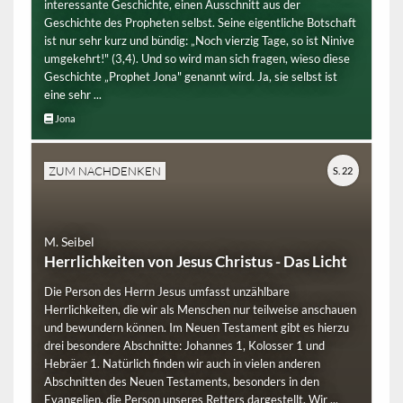
interessante Geschichte, einen Ausschnitt aus der
Geschichte des Propheten selbst. Seine eigentliche Botschaft
ist nur sehr kurz und bündig: „Noch vierzig Tage, so ist Ninive
umgekehrt!" (3,4). Und so wird man sich fragen, wieso diese
Geschichte „Prophet Jona" genannt wird. Ja, sie selbst ist
eine sehr ...
Jona
ZUM NACHDENKEN
S. 22
M. Seibel
Herrlichkeiten von Jesus Christus - Das Licht
Die Person des Herrn Jesus umfasst unzählbare
Herrlichkeiten, die wir als Menschen nur teilweise anschauen
und bewundern können. Im Neuen Testament gibt es hierzu
drei besondere Abschnitte: Johannes 1, Kolosser 1 und
Hebräer 1. Natürlich finden wir auch in vielen anderen
Abschnitten des Neuen Testaments, besonders in den
Evangelien, die Person unseres Retters dargestellt. Wir ...