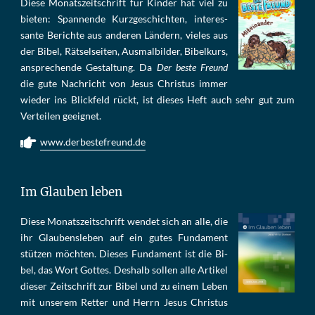
Die­se Mo­nats­zeit­schrift für Kin­der hat viel zu
bie­ten: Span­nen­de Kurz­ge­schich­ten, in­te­res­
san­te Be­rich­te aus an­de­ren Län­dern, vie­les aus
der Bi­bel, Rät­sel­sei­ten, Aus­mal­bil­der, Bi­bel­kurs,
an­sprech­ende Ge­stal­tung. Da
Der beste Freund
die gu­te Nach­richt von Je­sus Chris­tus im­mer
wie­der ins Blick­feld rückt, ist die­ses Heft auch sehr gut zum
Ver­tei­len ge­eig­net.
www.derbestefreund.de
Im Glauben leben
Die­se Mo­nats­zeit­schrift wen­det sich an alle, die
ihr Glau­bens­le­ben auf ein gu­tes Fun­da­ment
stüt­zen möch­ten. Die­ses Fun­da­ment ist die Bi­
bel, das Wort Got­tes. Des­halb sol­len al­le Ar­ti­kel
die­ser Zeit­schrift zur Bi­bel und zu ei­nem Le­ben
mit un­se­rem Ret­ter und Herrn Je­sus Chris­tus