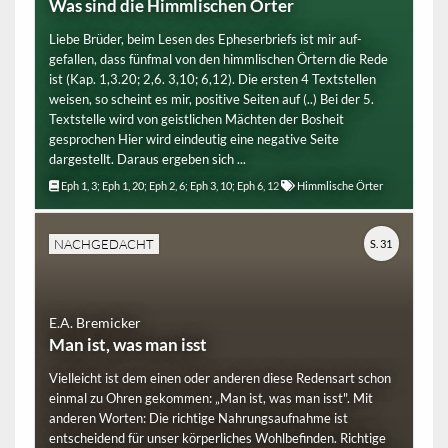
Was sind die Himmlischen Örter
Liebe Brüder, beim Lesen des Epheserbriefs ist mir auf-
gefallen, dass fünfmal von den himmlischen Örtern die Rede
ist (Kap. 1,3.20; 2,6. 3,10; 6,12). Die ersten 4 Textstellen
weisen, so scheint es mir, positive Seiten auf (..) Bei der 5.
Textstelle wird von geistlichen Mächten der Bosheit
gesprochen Hier wird eindeutig eine negative Seite
dargestellt. Daraus ergeben sich ...
Eph 1, 3; Eph 1, 20; Eph 2, 6; Eph 3, 10; Eph 6, 12
Himmlische Örter
NACHGEDACHT
S. 31
E.A. Bremicker
Man ist, was man isst
Vielleicht ist dem einen oder anderen diese Redensart schon
einmal zu Ohren gekommen: „Man ist, was man isst". Mit
anderen Worten: Die richtige Nahrungsaufnahme ist
entscheidend für unser körperliches Wohlbefinden. Richtige