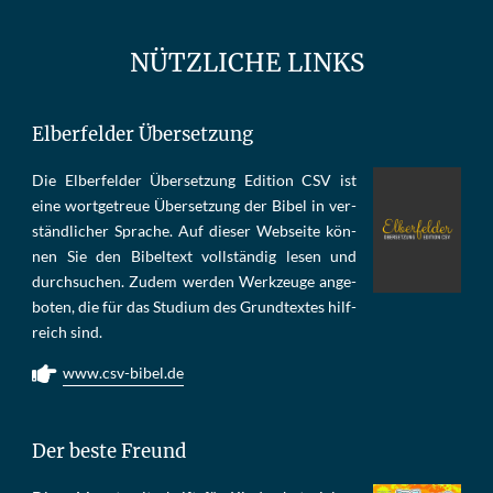
NÜTZLICHE LINKS
Elberfelder Übersetzung
Die Elber­fel­der Über­set­zung Edi­tion CSV ist
eine wort­ge­treue Über­set­zung der Bi­bel in ver­
ständ­li­cher Spra­che. Auf die­ser Web­sei­te kön­
nen Sie den Bi­bel­text voll­stän­dig le­sen und
durch­su­chen. Zu­dem wer­den Werk­zeu­ge an­ge­
bo­ten, die für das Stu­di­um des Grund­tex­tes hilf­
reich sind.
www.csv-bibel.de
Der beste Freund